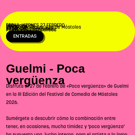
FECHA:
VIERNES 27 FEBRERO
HORA:
20:00h
UBICACIÓN:
Teatro Villa de Móstoles
DURACIÓN:
90 minutos
SHOW:
Poca vergüenza
Para todos los públicos
ENTRADAS
Guelmi - Poca
vergüenza
Disfruta el 27 de Febrero de «Poca vergüenza» de Guelmi
en la III Edición del Festival de Comedia de Móstoles
2026.
Sumérgete a descubrir cómo la combinación entre
tener, en ocasiones, mucha timidez y ‘poca vergüenza’