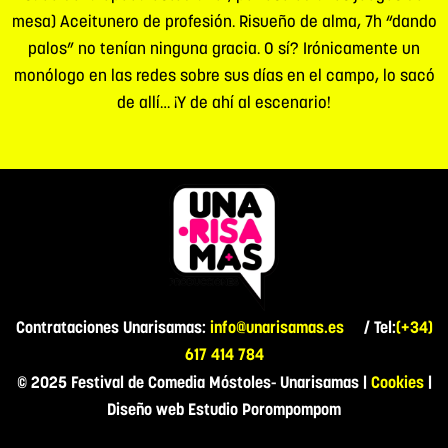
mesa) Aceitunero de profesión. Risueño de alma, 7h “dando
palos” no tenían ninguna gracia. O sí? Irónicamente un
monólogo en las redes sobre sus días en el campo, lo sacó
de allí… ¡Y de ahí al escenario!
Contrataciones Unarisamas:
info@unarisamas.es
/ Tel:
(+34)
617 414 784
© 2025 Festival de Comedia Móstoles- Unarisamas |
Cookies
|
Diseño web Estudio Porompompom